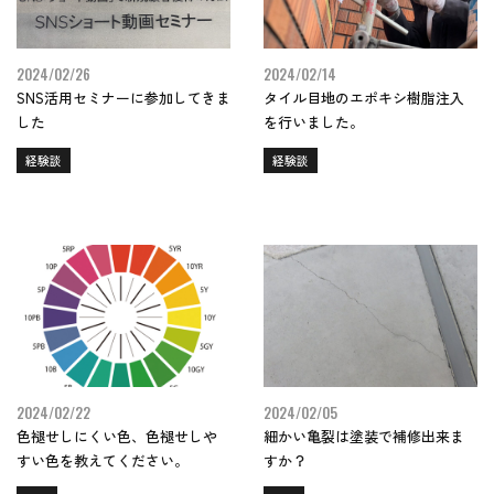
2024/02/26
2024/02/14
SNS活用セミナーに参加してきま
タイル目地のエポキシ樹脂注入
した
を行いました。
経験談
経験談
2024/02/22
2024/02/05
色褪せしにくい色、色褪せしや
細かい亀裂は塗装で補修出来ま
すい色を教えてください。
すか？