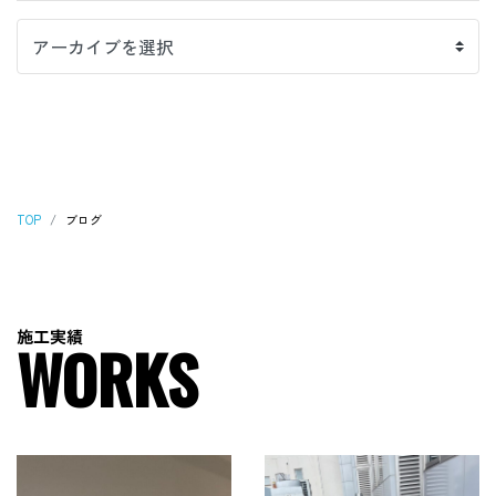
TOP
ブログ
施
工
実
績
W
O
R
K
S