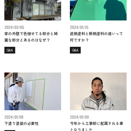
2024/02/05
2024/01/15
家の外壁で色褪せてる部分と綺
遮熱塗料と断熱塗料の違いって
麗な部分とあるのはなぜ？
何ですか？
Q&A
Q&A
2024/01/09
2024/01/09
下塗り塗装の必要性
今年から工事部に配属される事
となりました