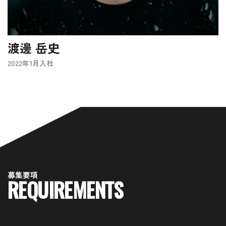
渡邊 岳史
2022年1月入社
募
集
要
項
R
E
Q
U
I
R
E
M
E
N
T
S