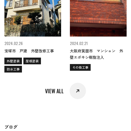
2024.02.26
2024.02.21
宝塚市 戸建 外壁改修工事
大阪府箕面市 マンション 外
壁エポキシ樹脂注入
外壁塗装
屋根塗装
その他工事
防水工事
VIEW ALL
ブ
ロ
グ