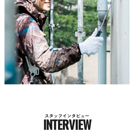
ス
タ
ッ
フ
イ
ン
タ
ビ
ュ
ー
I
N
T
E
R
V
I
E
W