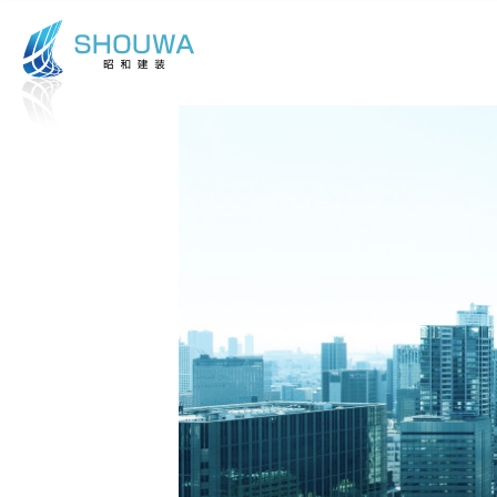
本文までスキップする