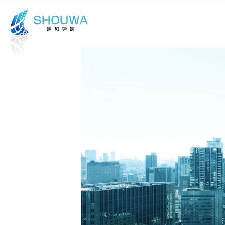
本文までスキップする