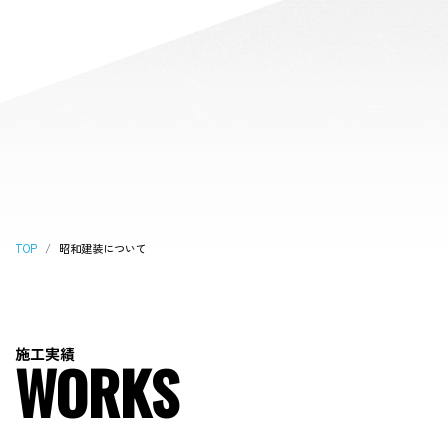
TOP
昭和建装について
施
工
実
績
W
O
R
K
S