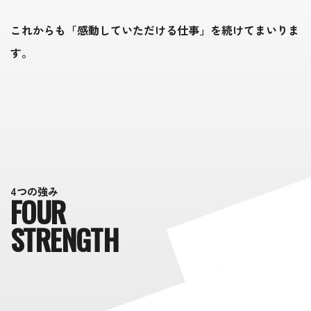
これからも「感動していただける仕事」を続けてまいりま
す。
4
つ
の
強
み
F
O
U
R
S
T
R
E
N
G
T
H