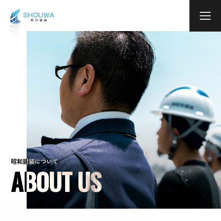
本文までスキップする
メニ
昭和建装について
ABOUT US