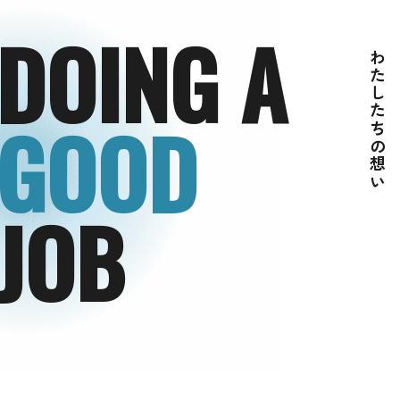
DOING A
わたしたちの想い
GOOD
JOB